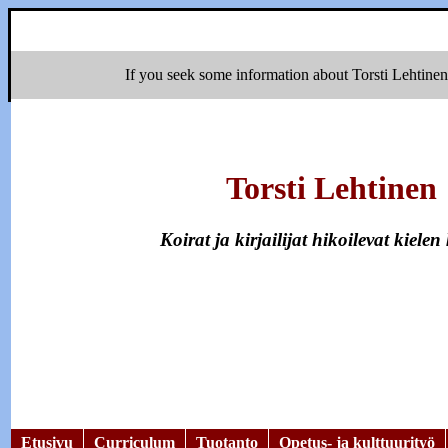
If you seek some information about Torsti Lehtinen i
Torsti Lehtinen
Koirat ja kirjailijat hikoilevat kielen
Etusivu
Curriculum
Tuotanto
Opetus- ja kulttuurityö